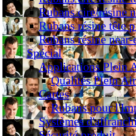
Rubans cire/résine 
Rubans résine tête p
Rubans résine near-
Spécial
Applications Plein A
Qualités Plein Ai
Cartes
Rubans pour l'Imp
Systèmes d'affranch
Sécurité produit