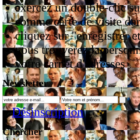
exercez un double-clic sur
comme carte de visite da
cliquez sur "enregistrer e
vous trouverez la personn
votre carnet d'adresses
Newsletter
»
Désinscription
Chercher