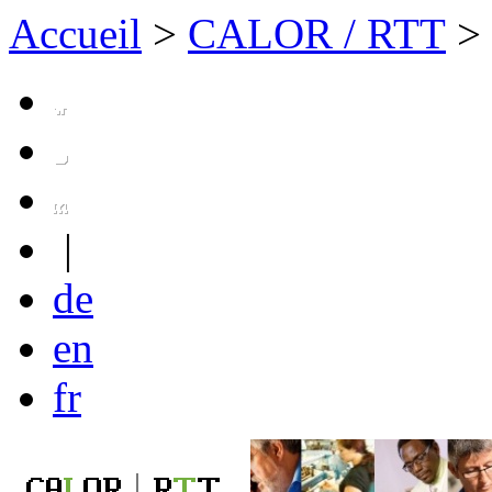
Accueil
>
CALOR / RTT
>
|
de
en
fr