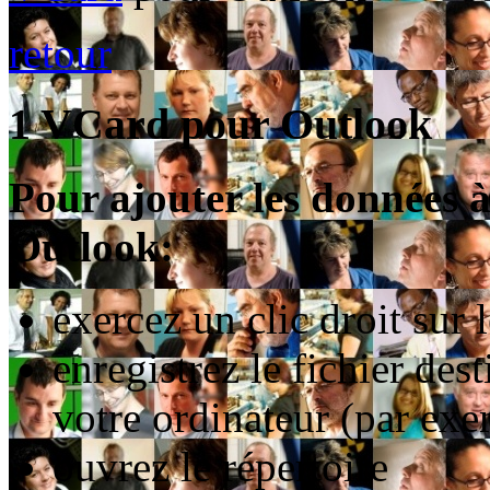
retour
1 VCard pour Outlook
Pour ajouter les données à
Outlook:
exercez un clic droit sur l
enregistrez le fichier des
votre ordinateur (par e
ouvrez le répertoire