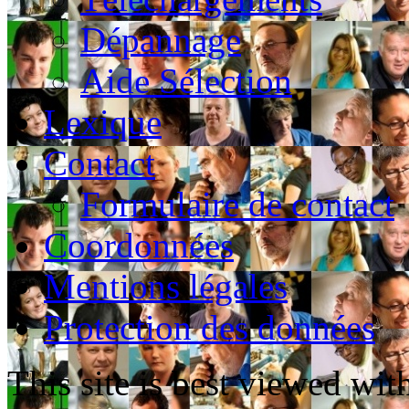
Dépannage
Aide Sélection
Lexique
Contact
Formulaire de contact
Coordonnées
Mentions légales
Protection des données
This site is best viewed wi