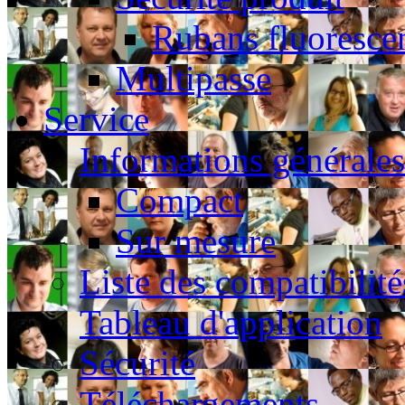
Rubans fluoresce
Multipasse
Service
Informations générales
Compact
Sur mesure
Liste des compatibilité
Tableau d'application
Sécurité
Téléchargements