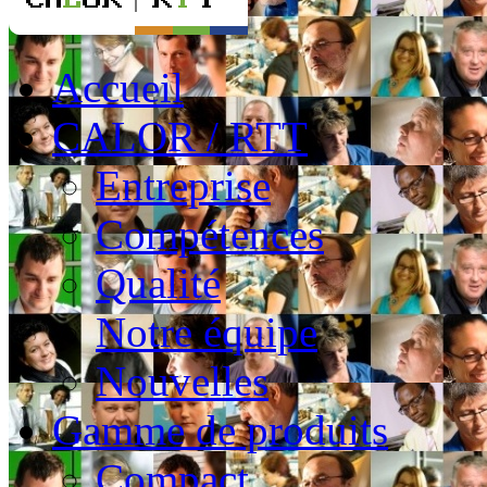
Accueil
CALOR / RTT
Entreprise
Compétences
Qualité
Notre équipe
Nouvelles
Gamme de produits
Compact