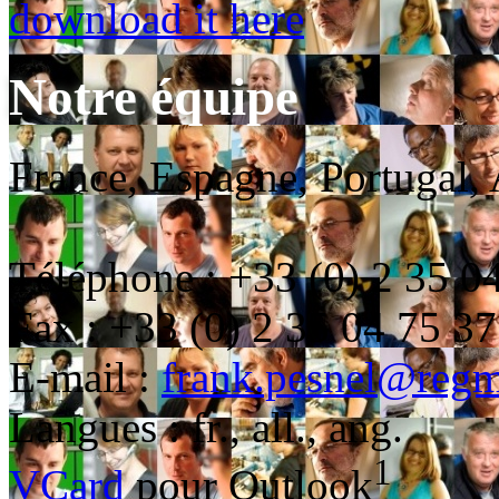
download it here
Notre équipe
France, Espagne, Portugal, 
Téléphone : +33 (0) 2 35 0
Fax : +33 (0) 2 35 04 75 37
E-mail :
frank.pesnel@regm
Langues : fr., all., ang.
1
VCard
pour Outlook