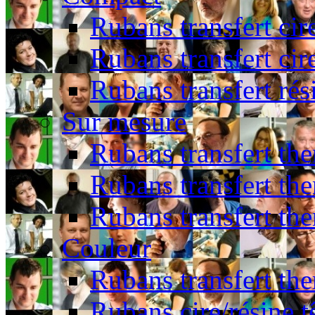
Rubans transfert cir
Rubans transfert cir
Rubans transfert rés
Sur mesure
Rubans transfert the
Rubans transfert the
Rubans transfert th
Couleur
Rubans transfert the
Rubans cire/résine t