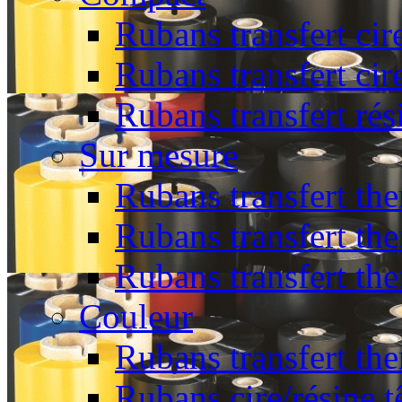
Rubans transfert cir
Rubans transfert cir
Rubans transfert rés
Sur mesure
Rubans transfert the
Rubans transfert the
Rubans transfert th
Couleur
Rubans transfert the
Rubans cire/résine t