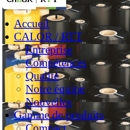
Accueil
CALOR / RTT
Entreprise
Compétences
Qualité
Notre équipe
Nouvelles
Gamme de produits
Compact