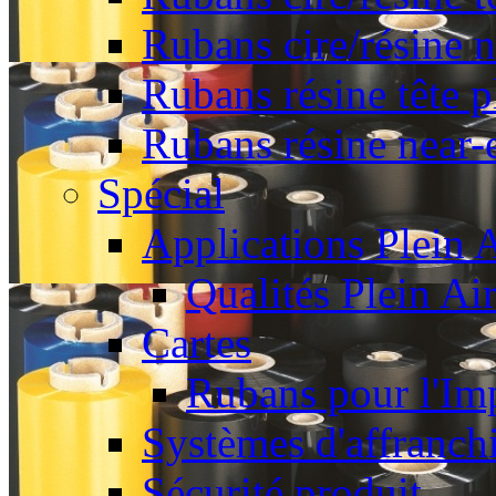
Rubans cire/résine 
Rubans résine tête p
Rubans résine near-
Spécial
Applications Plein A
Qualités Plein Ai
Cartes
Rubans pour l'Imp
Systèmes d'affranch
Sécurité produit