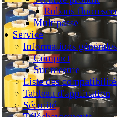
Rubans fluoresce
Multipasse
Service
Informations générales
Compact
Sur mesure
Liste des compatibilité
Tableau d'application
Sécurité
Téléchargements