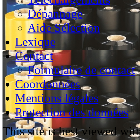
Dépannage
Aide Sélection
Lexique
Contact
Formulaire de contact
Coordonnées
Mentions légales
Protection des données
This site is best viewed wi