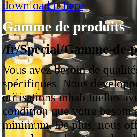
download it here
Gamme de produits
/fr/Special/Gamme-de-p
Vous avez besoin de qualité
spécifiques. Nous développ
utilisations inhabituelles av
condition que votre besoin a
minimum. De plus, nous off