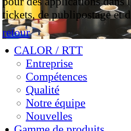
pour des applications dans 
tickets, de publipostage et 
retour
CALOR / RTT
Entreprise
Compétences
Qualité
Notre équipe
Nouvelles
Gamme de produits