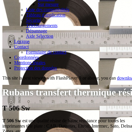
Sur mesure
Liste des compatibilités
Tableau d'application
Sécurité
Téléchargements
Dépannage
Aide Sélection
Lexique
Contact
Formulaire de contact
Coordonnées
Mentions légales
Protection des données
This site is best viewed with FlashPlayer 9 or above, you can
downloa
Rubans transfert thermique rés
T 506 Sw
T 506 Sw
est une qualité résine de haute résistance pour toutes les
imprimantes tête plate : CAB, Datamax, Eltron, Intermec, Sato, Delna
Zebra, etc.