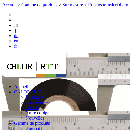
Accueil
>
Gamme de produits
>
Sur mesure
>
Rubans transfert therm
|
de
en
fr
Accueil
CALOR / RTT
Entreprise
Compétences
Qualité
Notre équipe
Nouvelles
Gamme de produits
Compact