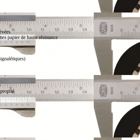
levées
ttes papier de haute résistance
ignalétiques)
e
pproprié