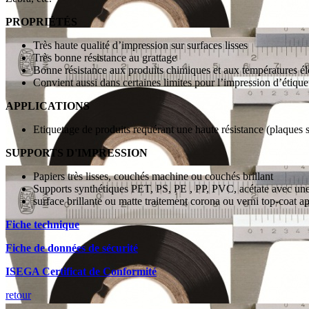
PROPRIÉTÉS
Très haute qualité d’impression sur surfaces lisses
Très bonne résistance au grattage
Bonne résistance aux produits chimiques et aux températures é
Convient aussi dans certaines limites pour l’impression d’étique
APPLICATIONS
Etiquetage de produits requérant une haute résistance (plaques s
SUPPORTS D'IMPRESSION
Papiers très lisses, couchés machine ou couchés brillant
Supports synthétiques PET, PS, PE , PP, PVC, acétate avec un
surface brillante ou matte traitement corona ou verni top-coat a
Fiche technique
Fiche de données de sécurité
ISEGA Certificat de Conformité
retour