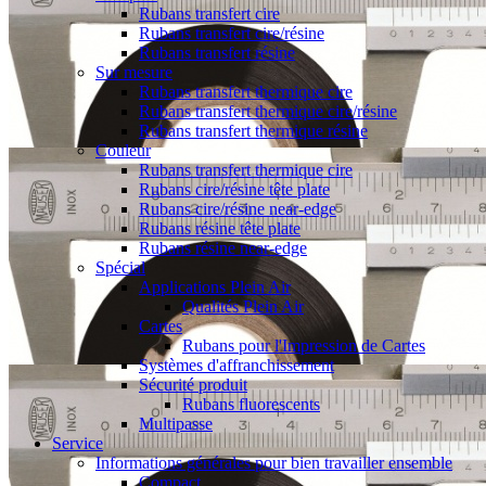
Rubans transfert cire
Rubans transfert cire/résine
Rubans transfert résine
Sur mesure
Rubans transfert thermique cire
Rubans transfert thermique cire/résine
Rubans transfert thermique résine
Couleur
Rubans transfert thermique cire
Rubans cire/résine tête plate
Rubans cire/résine near-edge
Rubans résine tête plate
Rubans résine near-edge
Spécial
Applications Plein Air
Qualités Plein Air
Cartes
Rubans pour l'Impression de Cartes
Systèmes d'affranchissement
Sécurité produit
Rubans fluorescents
Multipasse
Service
Informations générales pour bien travailler ensemble
Compact