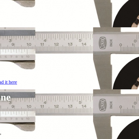
d it here
ine
,