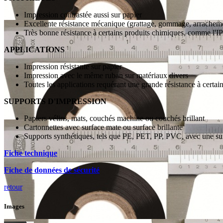
Impression contrastée aussi sur papier
Excellente résistance mécanique (grattage, gommage, arrachem
Très bonne résistance à certains produits chimiques, comme l'IPA,
APPLICATIONS
Impression résistante sur papier
Impression avec le même ruban sur matériaux divers
Toutes les applications requérant une grande résistance à certa
SUPPORTS D'IMPRESSION
Papiers vélins, mats, couchés machine ou couchés brillant
Cartonnettes avec surface mate ou surface brillante
Supports synthétiques, tels que PE, PET, PP, PVC, avec une sur
Fiche technique
Fiche de données de sécurité
retour
Images