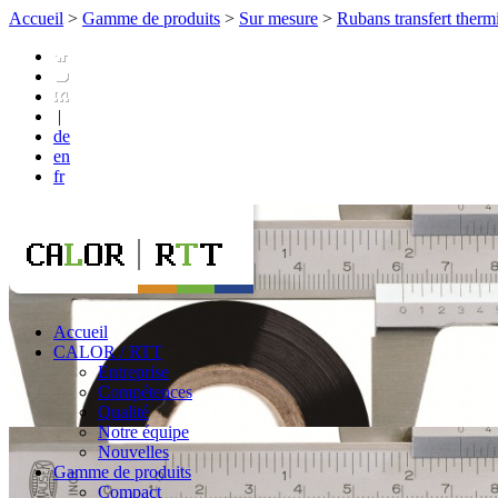
Accueil
>
Gamme de produits
>
Sur mesure
>
Rubans transfert therm
|
de
en
fr
Accueil
CALOR / RTT
Entreprise
Compétences
Qualité
Notre équipe
Nouvelles
Gamme de produits
Compact