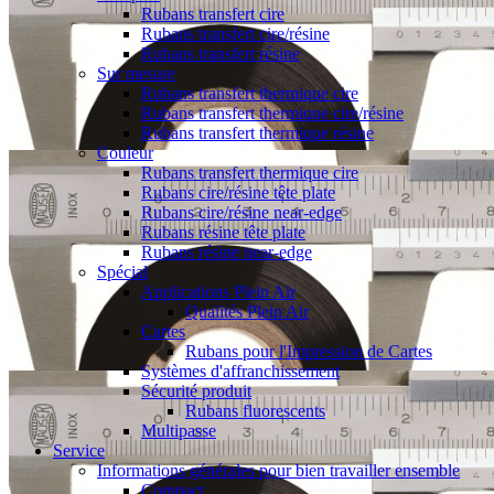
Rubans transfert cire
Rubans transfert cire/résine
Rubans transfert résine
Sur mesure
Rubans transfert thermique cire
Rubans transfert thermique cire/résine
Rubans transfert thermique résine
Couleur
Rubans transfert thermique cire
Rubans cire/résine tête plate
Rubans cire/résine near-edge
Rubans résine tête plate
Rubans résine near-edge
Spécial
Applications Plein Air
Qualités Plein Air
Cartes
Rubans pour l'Impression de Cartes
Systèmes d'affranchissement
Sécurité produit
Rubans fluorescents
Multipasse
Service
Informations générales pour bien travailler ensemble
Compact