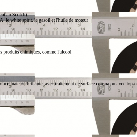
ent au Scotch)
 le white spirit, le gasoil et l'huile de moteur
ins produits chimiques, comme l'alcool
face mate ou brillante, avec traitement de surface corona ou avec top-c