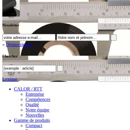
Newsletter
»
Désinscription
Chercher
Lexique
CALOR / RTT
Entreprise
Compétences
Qualité
Notre équipe
Nouvelles
Gamme de produits
Compact