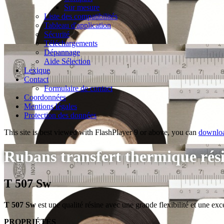
Sur mesure
Liste des compatibilités
Tableau d'application
Sécurité
Téléchargements
Dépannage
Aide Sélection
Lexique
Contact
Formulaire de contact
Coordonnées
Mentions légales
Protection des données
This site is best viewed with FlashPlayer 9 or above, you can
downloa
Rubans transfert thermique rés
T 507 Sw
T 507 Sw
est une qualité résine avec une grande flexibilité et une exc
PROPRIÉTÉS