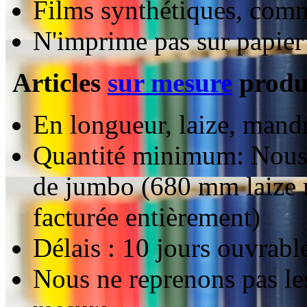
Films synthétiques, com
N'imprime pas sur papier 
Articles
sur mesure
produi
En longueur, laize, mandr
Quantité minimum: Nous 
de jumbo (680 mm laize ne
facturée entièrement)
Délais : 10 jours ouvrabl
Nous ne reprenons pas le