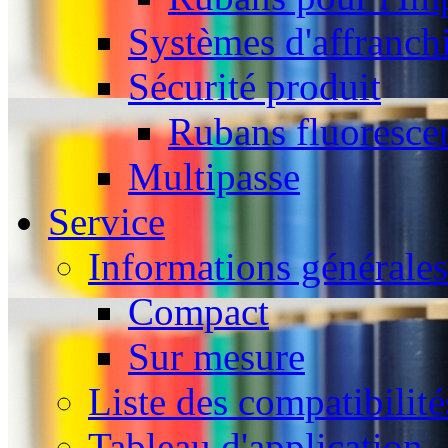
Systèmes d'affranch
Sécurité produit
Rubans fluoresce
Multipasse
Service
Informations générales
Compact
Sur mesure
Liste des compatibilité
Tableau d'application