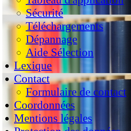
Sécurité
Téléchargements
Dépannage
Aide Sélection
Lexique
Contact
Formulaire de contact
Coordonnées
Mentions légales