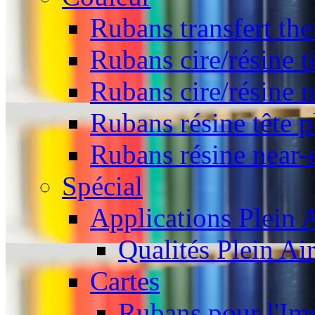
Rubans transfert the
Rubans cire/résine t
Rubans cire/résine 
Rubans résine tête p
Rubans résine near-
Spécial
Applications Plein A
Qualités Plein Ai
Cartes
Rubans pour l'Imp