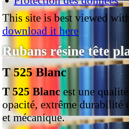
Protection des données
This site is best viewed wi
download it here
Rubans résine tête pl
T 525 Blanc
T 525 Blanc
est une qualité
opacité, extrême durabilité 
et mécanique.