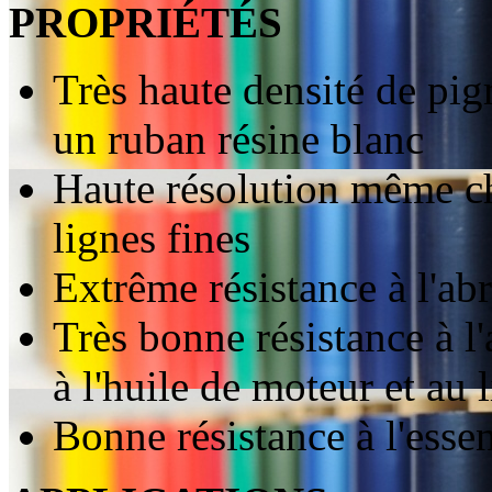
PROPRIÉTÉS
Très haute densité de pig
un ruban résine blanc
Haute résolution même che
lignes fines
Extrême résistance à l'ab
Très bonne résistance à l'
à l'huile de moteur et au 
Bonne résistance à l'esse