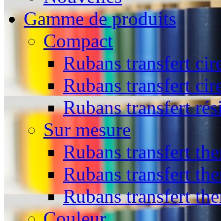
Gamme de produits
Compact
Rubans transfert cir
Rubans transfert cir
Rubans transfert rés
Sur mesure
Rubans transfert the
Rubans transfert the
Rubans transfert th
Couleur