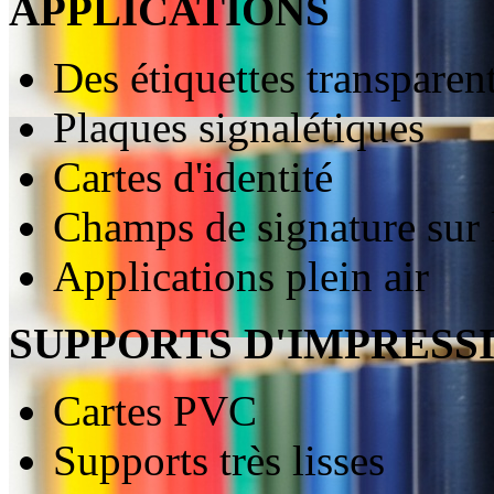
APPLICATIONS
Des étiquettes transparent
Plaques signalétiques
Cartes d'identité
Champs de signature sur l
Applications plein air
SUPPORTS D'IMPRESS
Cartes PVC
Supports très lisses