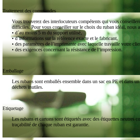
Traitement des commandes
Vous trouverez des interlocuteurs compétents qui vous conseilleron
difficiles. Pour vous conseiller sur le choix du ruban idéal, nous 
• d´au moins 5 m du support utilisé,
• d´informations sur la référence exacte et le fabricant,
• des paramètres de l’imprimante avec laquelle travaille votre clie
• des exigences concernant la résistance de l‘impression.
Emballage
Les rubans sont emballés ensemble dans un sac en PE et dans un ca
déchets inutiles.
Etiquetage
Les rubans et cartons sont étiquetés avec des étiquettes neutres co
traçabilité de chaque ruban est garantie.