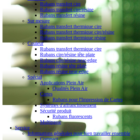
Rubans transfert cire
Rubans transfert cire/résine
Rubans transfert résine
Sur mesure
Rubans transfert thermique cire
Rubans transfert thermique cire/résine
Rubans transfert thermique résine
Couleur
Rubans transfert thermique cire
Rubans cire/résine tête plate
Rubans cire/résine near-edge
Rubans résine tête plate
Rubans résine near-edge
Spécial
Applications Plein Air
Qualités Plein Air
Cartes
Rubans pour l'Impression de Cartes
Systèmes d'affranchissement
Sécurité produit
Rubans fluorescents
Multipasse
Service
Informations générales pour bien travailler ensemble
Compact