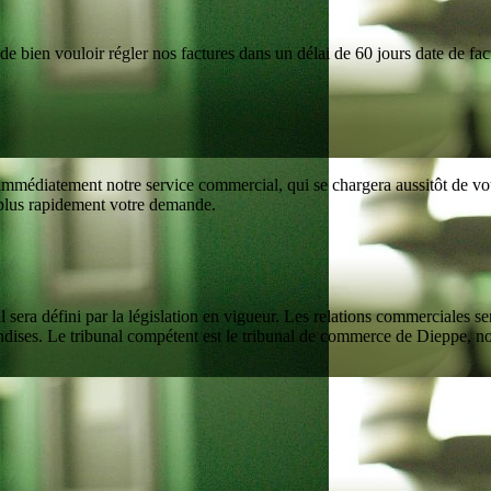
bien vouloir régler nos factures dans un délai de 60 jours date de factu
mmédiatement notre service commercial, qui se chargera aussitôt de vous
 plus rapidement votre demande.
era défini par la législation en vigueur. Les relations commerciales sero
andises. Le tribunal compétent est le tribunal de commerce de Dieppe, n