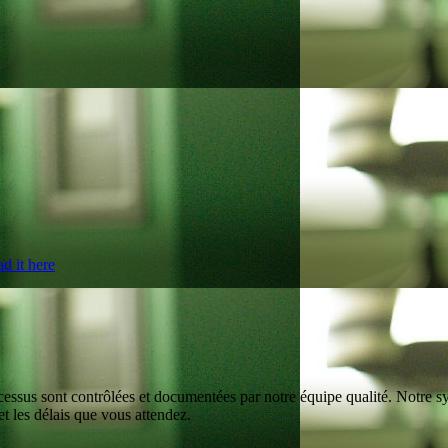
d it here
essus sont contrôlées et documentées par notre équipe qualité. Notre s
t les délais que vous attendez.