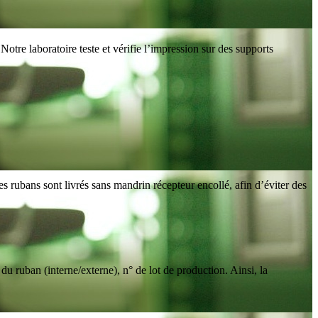
otre laboratoire teste et vérifie l’impression sur des supports
s rubans sont livrés sans mandrin récepteur encollé, afin d’éviter des
du ruban (interne/externe), n° de lot de production. Ainsi, la