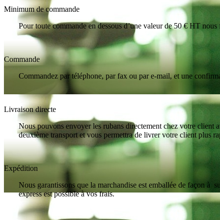
Minimum de commande
Pour toute commande en dessous d’une valeur de 50 € HT nous fac
Commande
Commandez par téléphone, par fax ou par e-mail, et une confir
Livraison directe
Nous pouvons envoyer les rubans directement chez votre client av
deuxième transport et vous permettra de livrer votre client plus r
Expédition
Nous garantissons que la marchandise est emballée de façon à sup
express est possible à vos frais.