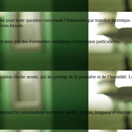
t pour toute question concernant l’impression par transfert thermique. N
avons besoin:
nt ainsi que des éventuelles conditions d´impression particulières,
rton cloche neutre, qui les protège de la poussière et de l‘humidité. Le
ntenant les informations suivantes: qualité, largeur, longueur et encrage 