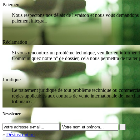
Paiement
Nous respectons nos délais de livraison et nous vous demandons de 
paiement intégral.
Réclamation
Si vous rencontrez un problème technique, veuillez en informer i
Communiquez notre n° de dossier, cela nous permettra de traiter
Juridique
Le traitement juridique de tout problème technique ou commercial s
règles applicables aux contrats de vente internationale de march
tribunaux.
Newsletter
»
Désinscription