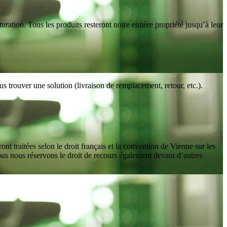
ration. Tous les produits resteront notre entière propriété jusqu’à leur
 trouver une solution (livraison de remplacement, retour, etc.).
nt traitées selon le droit français et la convention de Vienne sur les
ous nous réservons le droit de recours également devant d‘autres