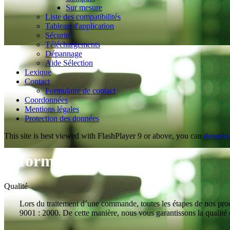
Sur mesure
Liste des compatibilités
Tableau d'application
Sécurité
Téléchargements
Dépannage
Aide Sélection
Lexique
Contact
Formulaire de contact
Coordonnées
Mentions légales
Protection des données
This site is best viewed with FlashPlayer 9 or above, you can
downloa
Informations générales
Qualité
Lors du traitement d’une commande, toutes les étapes de nos proc
9001 : 2000. De cette manière, nous vous garantissons la qualité e