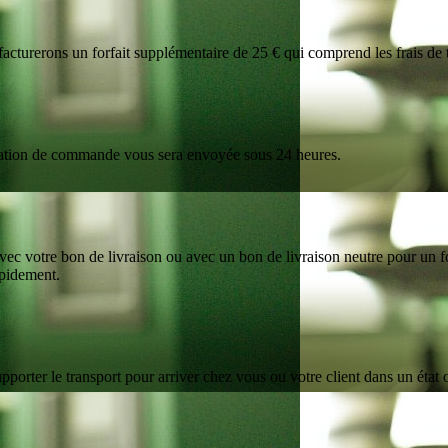
turerons un forfait supplémentaire de 25 € qui comprend les frais de t
mation de commande vous sera envoyée sous 24 heures.
ec votre bon de livraison ou avec un bon de livraison neutre pour un f
apidement.
porter le transport pour arriver chez vous ou votre client dans un état