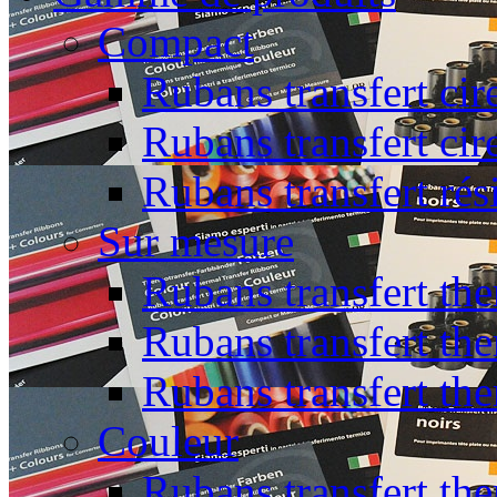
Compact
Rubans transfert cir
Rubans transfert cir
Rubans transfert rés
Sur mesure
Rubans transfert the
Rubans transfert the
Rubans transfert th
Couleur
Rubans transfert the