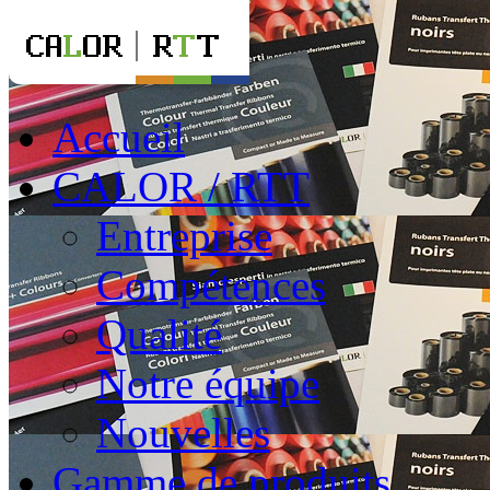
Accueil
CALOR / RTT
Entreprise
Compétences
Qualité
Notre équipe
Nouvelles
Gamme de produits