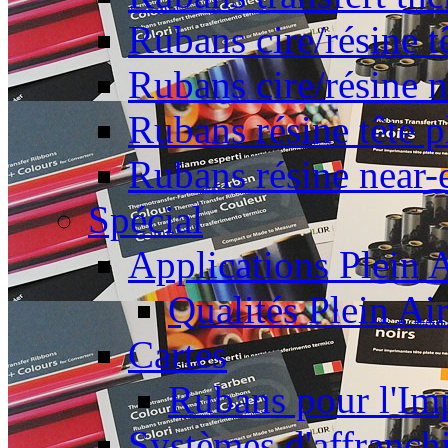
Rubans cire/résine t
Rubans cire/résine 
Rubans résine tête p
Rubans résine near-
Spécial
Applications Plein A
Qualités Plein Ai
Cartes
Rubans pour l'Imp
Systèmes d'affranch