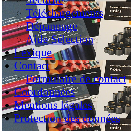
Téléchargements
Dépannage
Aide Sélection
Lexique
Contact
Formulaire de contact
Coordonnées
Mentions légales
Protection des données