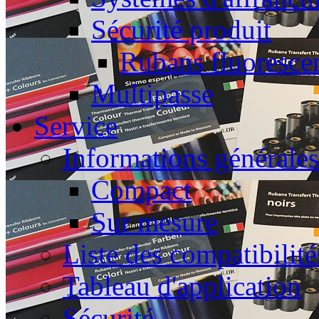
Sécurité produit
Rubans fluoresce
Multipasse
Service
Informations générales
Compact
Sur mesure
Liste des compatibilité
Tableau d'application
Sécurité