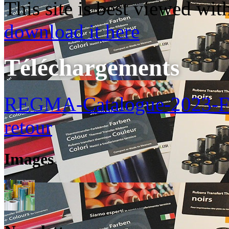
This site is best viewed wi
download it here
Téléchargements
REGMA-Catalogue-2023-F
retour
Images