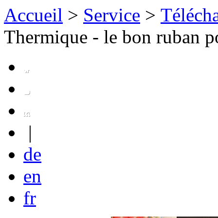
Accueil
>
Service
>
Téléch
Thermique - le bon ruban p
|
de
en
fr