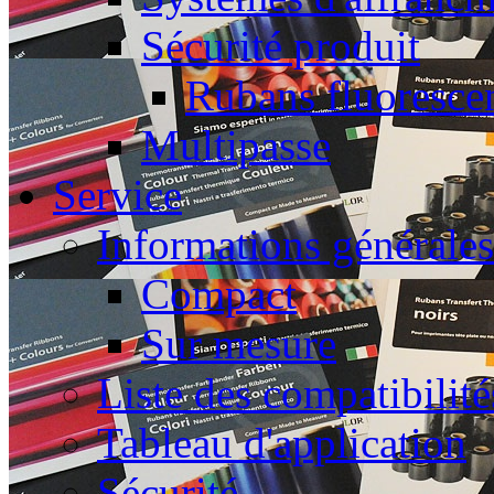
Sécurité produit
Rubans fluoresce
Multipasse
Service
Informations générales
Compact
Sur mesure
Liste des compatibilité
Tableau d'application
Sécurité