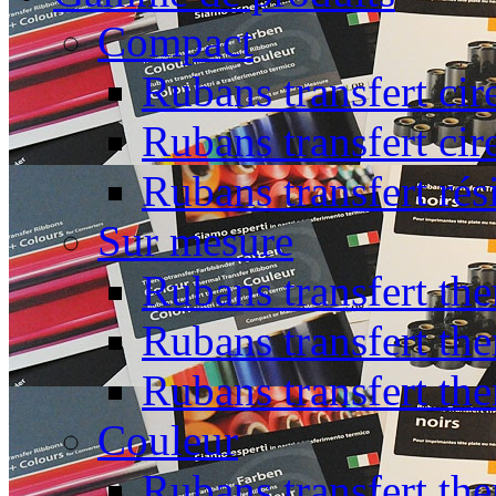
Compact
Rubans transfert cir
Rubans transfert cir
Rubans transfert rés
Sur mesure
Rubans transfert the
Rubans transfert the
Rubans transfert th
Couleur
Rubans transfert the