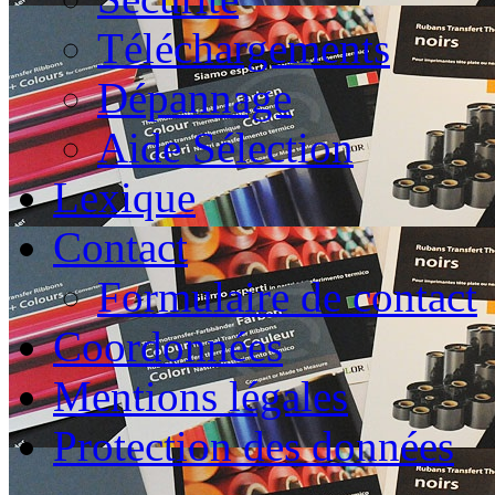
Téléchargements
Dépannage
Aide Sélection
Lexique
Contact
Formulaire de contact
Coordonnées
Mentions légales
Protection des données