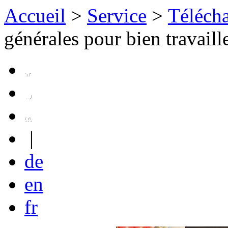
Accueil
>
Service
>
Téléch
générales pour bien travail
|
de
en
fr