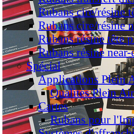
Rubans cire/résine t
Rubans cire/résine 
Rubans résine tête p
Rubans résine near-
Spécial
Applications Plein A
Qualités Plein Ai
Cartes
Rubans pour l'Imp
Systèmes d'affranch