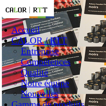
Accueil
CALOR / RTT
Entreprise
Compétences
Qualité
Notre équipe
Nouvelles
Gamme de produits