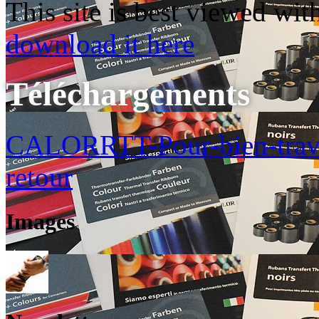
This site is best viewed wi
download it here
Téléchargements
CALORRTT-Pour-bien-trava
retour
Images