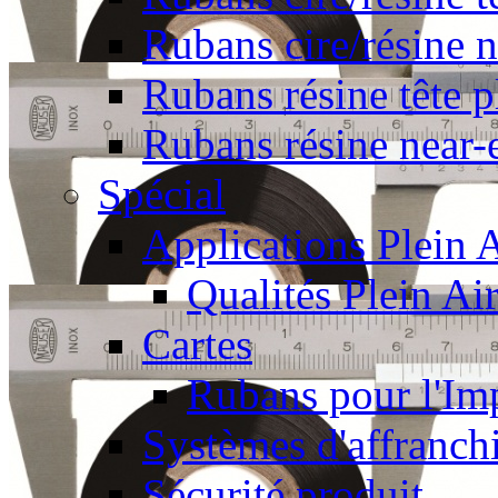
Rubans cire/résine 
Rubans résine tête p
Rubans résine near-
Spécial
Applications Plein A
Qualités Plein Ai
Cartes
Rubans pour l'Imp
Systèmes d'affranch
Sécurité produit