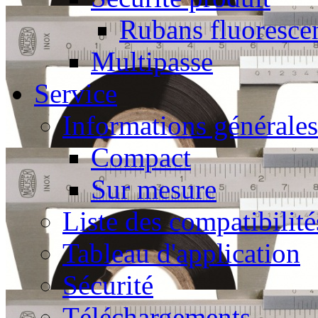
Rubans fluoresce
Multipasse
Service
Informations générales
Compact
Sur mesure
Liste des compatibilité
Tableau d'application
Sécurité
Téléchargements