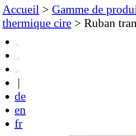
Accueil
>
Gamme de produi
thermique cire
>
Ruban tran
|
de
en
fr