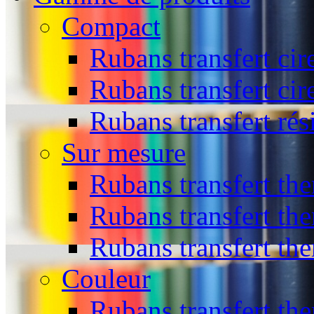
Compact
Rubans transfert cir
Rubans transfert cir
Rubans transfert rés
Sur mesure
Rubans transfert the
Rubans transfert the
Rubans transfert th
Couleur
Rubans transfert the