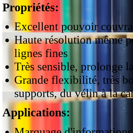
Propriétés:
Excellent pouvoir couvra
Haute résolution même pou
lignes fines
Très sensible, prolonge la
Grande flexibilité, très 
supports, du vélin à la ca
Applications:
Marquage d'informations