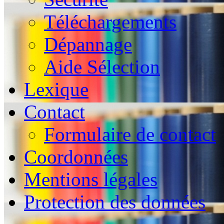
Téléchargements
Dépannage
Aide Sélection
Lexique
Contact
Formulaire de contact
Coordonnées
Mentions légales
Protection des données