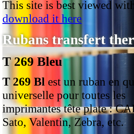
This site is best viewed wi
download it here
Rubans transfert the
T 269 Bleu
T 269 Bl
est un ruban en qua
universelle pour toutes les
imprimantes tête plate : CA
Sato, Valentin, Zebra, etc.