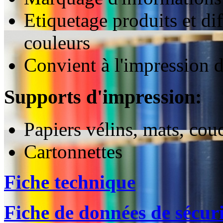
Etiquetage produits et di
couleurs
Convient à l'impression d
Supports d'impression:
Papiers vélins, mats, cou
Cartonnettes
Fiche technique
Fiche de données de sécuri