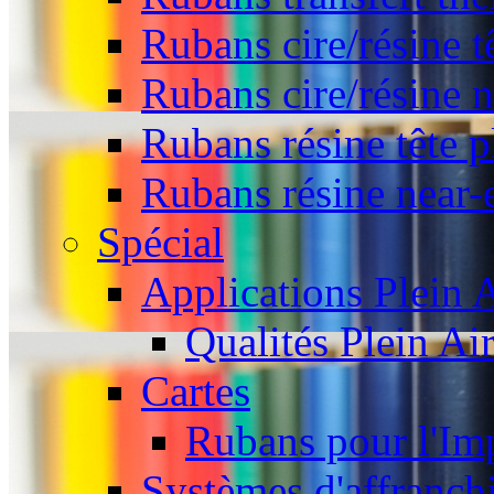
Rubans cire/résine t
Rubans cire/résine 
Rubans résine tête p
Rubans résine near-
Spécial
Applications Plein A
Qualités Plein Ai
Cartes
Rubans pour l'Imp
Systèmes d'affranch