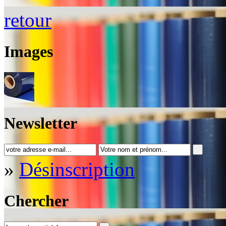
retour
Images
Newsletter
»
Désinscription
Chercher