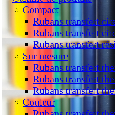
Compact
Rubans transfert cir
Rubans transfert cir
Rubans transfert rés
Sur mesure
Rubans transfert the
Rubans transfert the
Rubans transfert th
Couleur
Rubans transfert the