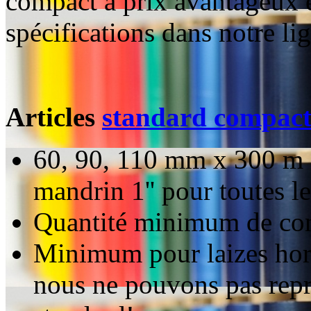
compact à prix avantageux e
spécifications dans notre li
Articles
standard compac
60, 90, 110 mm x 300 m e
mandrin 1'' pour toutes le
Quantité minimum de co
Minimum pour laizes hors
nous ne pouvons pas repr