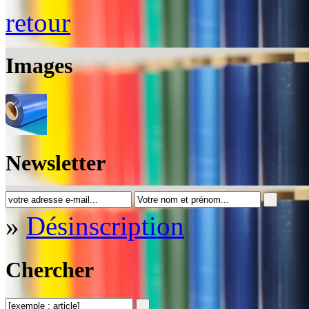
retour
Images
Newsletter
»
Désinscription
Chercher