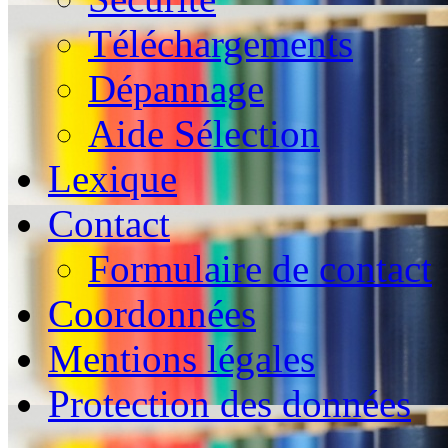
Téléchargements
Dépannage
Aide Sélection
Lexique
Contact
Formulaire de contact
Coordonnées
Mentions légales
Protection des données