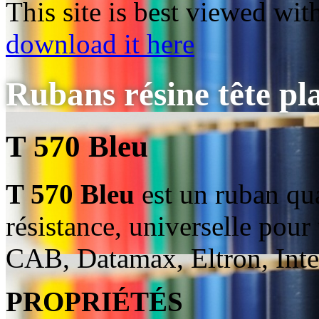
This site is best viewed wi
download it here
Rubans résine tête pl
T 570 Bleu
T 570 Bleu
est un ruban qua
résistance, universelle pour 
CAB, Datamax, Eltron, Inter
PROPRIÉTÉS