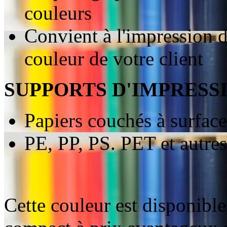
couleurs
Convient à l'impression d'
couleur de votre client
SUPPORTS D'IMPRESS
Papiers couchés à surface
PE, PP, PS. PET et autres
Cette couleur est disponible