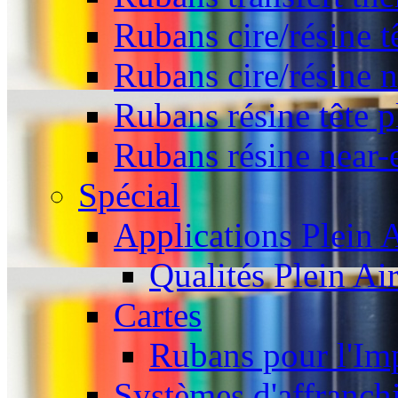
Rubans cire/résine t
Rubans cire/résine 
Rubans résine tête p
Rubans résine near-
Spécial
Applications Plein A
Qualités Plein Ai
Cartes
Rubans pour l'Imp
Systèmes d'affranch