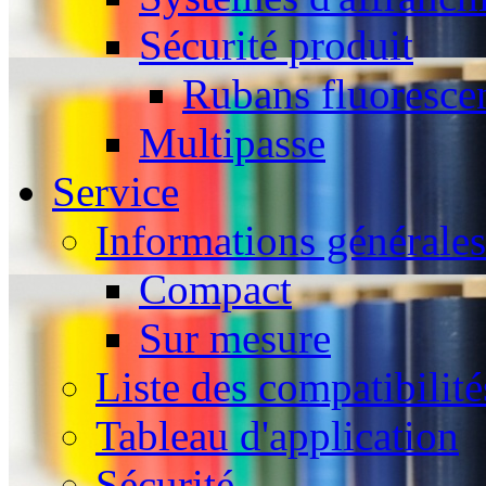
Sécurité produit
Rubans fluoresce
Multipasse
Service
Informations générales
Compact
Sur mesure
Liste des compatibilité
Tableau d'application
Sécurité