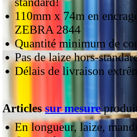
standard!
110mm x 74m en encrage 
ZEBRA 2844
Quantité minimum de co
Pas de laize hors-standar
Délais de livraison extr
Articles
sur mesure
produit
En longueur, laize, mandr