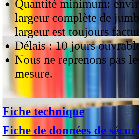
Quantité minimum: envi
largeur complète de jumb
largeur est toujours factu
Délais : 10 jours ouvrabl
Nous ne reprenons pas le
mesure.
Fiche technique
Fiche de données de sécuri