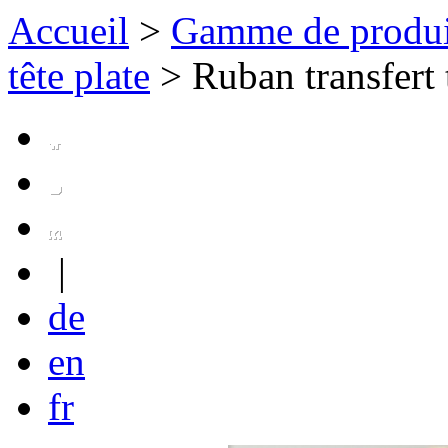
Accueil
>
Gamme de produi
tête plate
>
Ruban transfert
|
de
en
fr