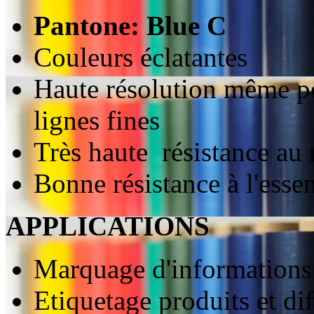
Pantone: Blue C
Couleurs éclatantes
Haute résolution même pou
lignes fines
Très haute résistance au 
Bonne résistance à l'essen
APPLICATIONS
Marquage d'informations
Etiquetage produits et di