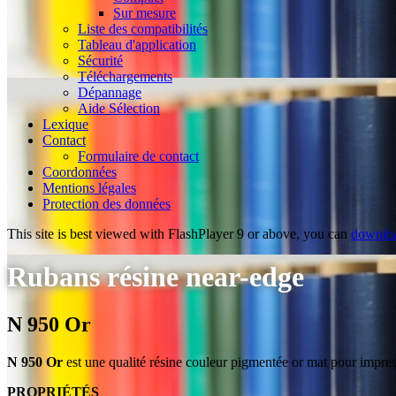
Sur mesure
Liste des compatibilités
Tableau d'application
Sécurité
Téléchargements
Dépannage
Aide Sélection
Lexique
Contact
Formulaire de contact
Coordonnées
Mentions légales
Protection des données
This site is best viewed with FlashPlayer 9 or above, you can
downloa
Rubans résine near-edge
N 950 Or
N 950 Or
est une qualité résine couleur pigmentée or mat pour impres
PROPRIÉTÉS