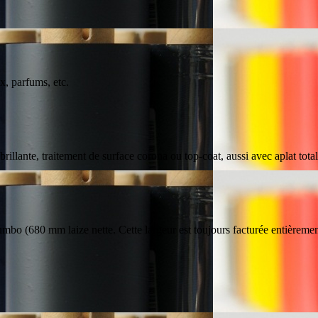
ux, parfums, etc.
illante, traitement de surface corona ou top-coat, aussi avec aplat total
o (680 mm laize nette. Cette largeur est toujours facturée entièremen