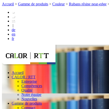
Accueil
>
Gamme de produits
>
Couleur
>
Rubans résine near-edge
|
de
en
fr
Accueil
CALOR / RTT
Entreprise
Compétences
Qualité
Notre équipe
Nouvelles
Gamme de produits
Compact