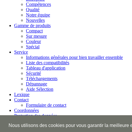
Compétences
Qualité
Notre équipe
Nouvelles
Gamme de produits
Compact
Sur mesure
Couleur
Spécial
Service
Informations générales pour bien travailler ensemble
Liste des compatibilités
Tableau d'application
Sécurité
Téléchargements
Dépannage
Aide Sélection
Lexique
Contact
Formulaire de contact
Coordonnées
Protection des données
Nous utilisons des cookies pour vous garantir la meilleure 
© CALOR GmbH 2010 ·
Mentions légales
CMS2.0 & Design:
NewEdge