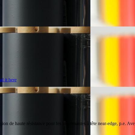
d it here
sion de haute résistance pour les imprimantes à tête near-edge, p.e. Ave