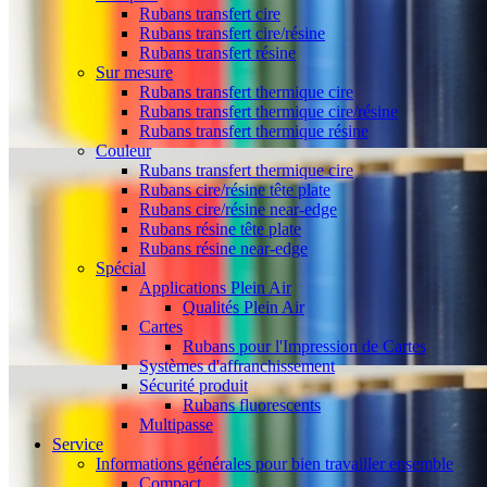
Rubans transfert cire
Rubans transfert cire/résine
Rubans transfert résine
Sur mesure
Rubans transfert thermique cire
Rubans transfert thermique cire/résine
Rubans transfert thermique résine
Couleur
Rubans transfert thermique cire
Rubans cire/résine tête plate
Rubans cire/résine near-edge
Rubans résine tête plate
Rubans résine near-edge
Spécial
Applications Plein Air
Qualités Plein Air
Cartes
Rubans pour l'Impression de Cartes
Systèmes d'affranchissement
Sécurité produit
Rubans fluorescents
Multipasse
Service
Informations générales pour bien travailler ensemble
Compact