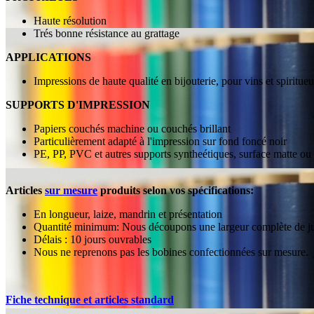
Haute résolution
Trés bonne résistance au grattage
APPLICATIONS
Impressions de haute qualité en bijouterie, pour vins et spiritue
SUPPORTS D'IMPRESSION
Papiers couchés machine ou couchés brillant
Particulièrement adapté à l'impression sur fond foncé noir
PE, PP, PVC et autres supports syntheétiques, surface matte ou br
Articles
sur mesure
produits selon vos spécifications:
En longueur, laize, mandrin et présentation
Quantité minimum: Nous découpons une largeur complète de jumb
Délais : 10 jours ouvrables
Nous ne reprenons pas les bobines confectionnées sur mesure.
Fiche technique et articles standard