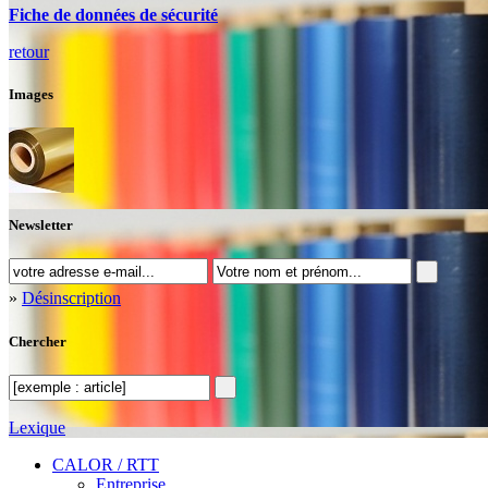
Fiche de données de sécurité
retour
Images
Newsletter
»
Désinscription
Chercher
Lexique
CALOR / RTT
Entreprise