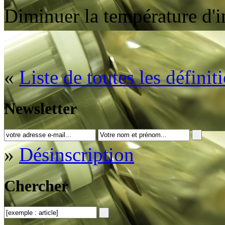
Diminuer la température d'
«
Liste de toutes les définit
Newsletter
»
Désinscription
Chercher