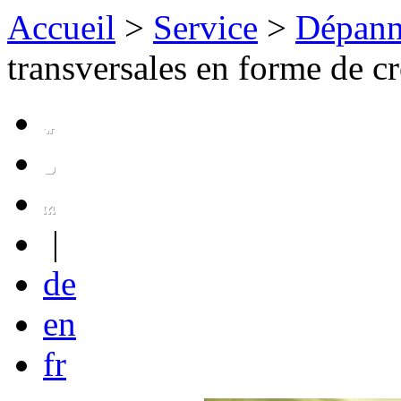
Accueil
>
Service
>
Dépann
transversales en forme de cr
|
de
en
fr