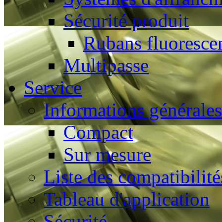
Sécurité produit
Rubans fluoresce
Multipasse
Service
Informations générales
Compact
Sur mesure
Liste des compatibilité
Tableau d'application
Sécurité