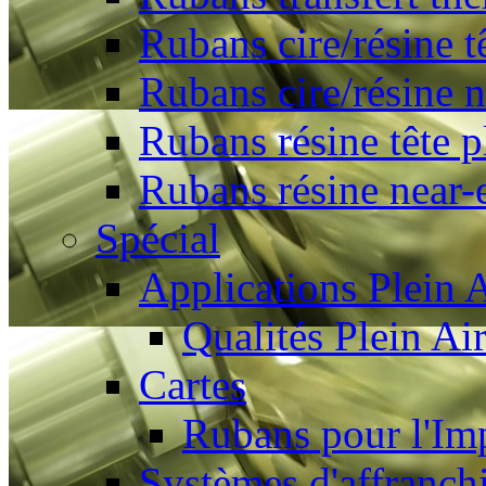
Rubans cire/résine t
Rubans cire/résine 
Rubans résine tête p
Rubans résine near-
Spécial
Applications Plein A
Qualités Plein Ai
Cartes
Rubans pour l'Imp
Systèmes d'affranch