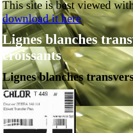
This site is best viewed wi
download it here
Lignes blanches trans
croissants
Lignes blanches transvers