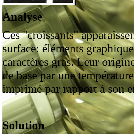
Analyse
Ces "croissants" apparaisse
surface: éléments graphique
caractères gras. Leur origin
de base par une température 
imprimé par rapport à son 
Solution