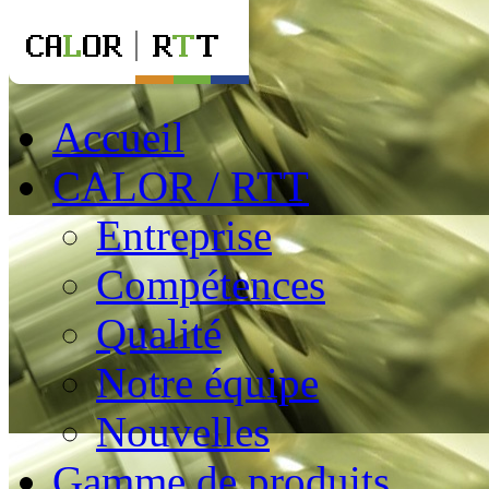
Accueil
CALOR / RTT
Entreprise
Compétences
Qualité
Notre équipe
Nouvelles
Gamme de produits