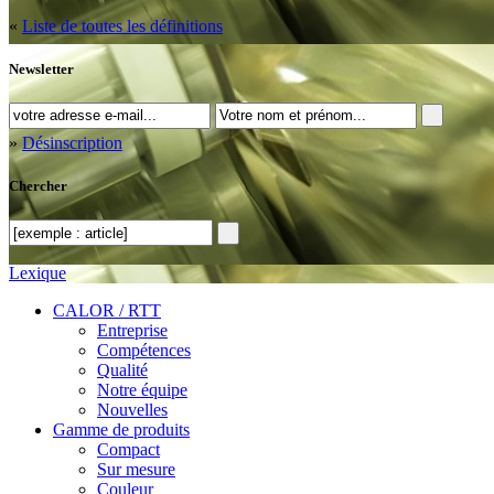
«
Liste de toutes les définitions
Newsletter
»
Désinscription
Chercher
Lexique
CALOR / RTT
Entreprise
Compétences
Qualité
Notre équipe
Nouvelles
Gamme de produits
Compact
Sur mesure
Couleur