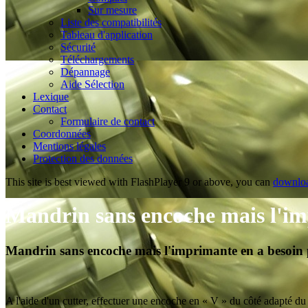
Sur mesure
Liste des compatibilités
Tableau d'application
Sécurité
Téléchargements
Dépannage
Aide Sélection
Lexique
Contact
Formulaire de contact
Coordonnées
Mentions légales
Protection des données
This site is best viewed with FlashPlayer 9 or above, you can
downloa
Mandrin sans encoche mais l'im
Mandrin sans encoche mais l'imprimante en a besoin 
A l'aide d'un cutter, effectuer une encoche en « V » du côté adapté du 