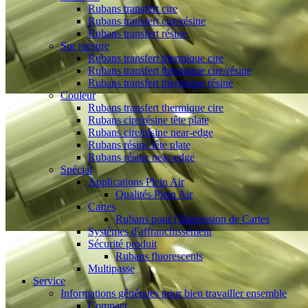
Rubans transfert cire
Rubans transfert cire/résine
Rubans transfert résine
Sur mesure
Rubans transfert thermique cire
Rubans transfert thermique cire/résine
Rubans transfert thermique résine
Couleur
Rubans transfert thermique cire
Rubans cire/résine tête plate
Rubans cire/résine near-edge
Rubans résine tête plate
Rubans résine near-edge
Spécial
Applications Plein Air
Qualités Plein Air
Cartes
Rubans pour l'Impression de Cartes
Systèmes d'affranchissement
Sécurité produit
Rubans fluorescents
Multipasse
Service
Informations générales pour bien travailler ensemble
Compact