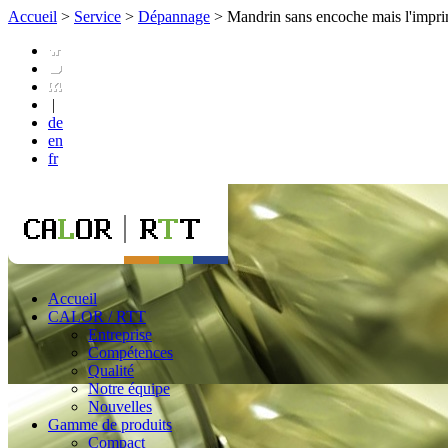
Accueil
>
Service
>
Dépannage
>
Mandrin sans encoche mais l'imprim
|
de
en
fr
Accueil
CALOR / RTT
Entreprise
Compétences
Qualité
Notre équipe
Nouvelles
Gamme de produits
Compact